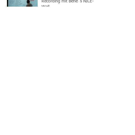
Recording mit Bene´s NICE-
Wall
TRIZ Anwender 2015: Der
23.Juli 2015 war ein
gelungener TRIZ Tag
TRIZ-Artikel im
Technokontakte-Magazin
INSIGHT
MA TRIZ Level 3 Training
2014/15, München
Neue Homepage