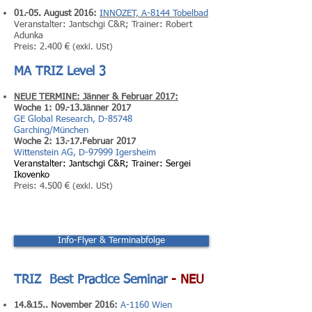
01.-05. August 2016:
INNOZET, A-8144 Tobelbad
Veranstalter: Jantschgi C&R; Trainer: Robert
Adunka
Preis: 2.400 €
(exkl. USt)
MA TRIZ Level 3
NEUE TERMINE: Jänner & Februar 2017:
Woche 1: 09.-13.Jänner 2017
GE Global Research, D-85748
Garching/München
Woche 2: 13.-17.Februar 2017
Wittenstein AG, D-97999 Igersheim
Veranstalter: Jantschgi C&R; Trainer: Sergei
Ikovenko
Preis: 4.500 €
(exkl. USt)
Info-Flyer & Terminabfolge
TRIZ Best Practice Seminar
- NEU
14.&15.. November 2016:
A-1160 Wien