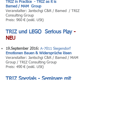
TRIZ in Practice - TRIZ as it is
Bamed / MAM Group
Veranstalter: Jantschgi C&R / Bamed / TRIZ
Consulting Group
Preis: 960 € (exkl. USt)
TRIZ und LEGO Serious Play
-
NEU
19.September 2016:
A-7011 Siegendorf
Emotionen Bauen & Widersprüche lösen
Veranstalter: Jantschgi C&R / Bamed / MAM
Group / TRIZ Consulting Group
Preis: 490 € (exkl. USt)
TRIZ Spezials - Seminare mit
internat. Experten
16.Jänner 2016:
Hotel Mercure Regensburg, D-
93053 Regensburg
Innovation Portfolio Analysis - Sergei Ikovenko
(MA TRIZ)
Veranstalter Jantschgi C&R / TRIZ Consulting
Group; Trainer: Sergei Ikovenko
Preis: 390 € (exkl. USt)