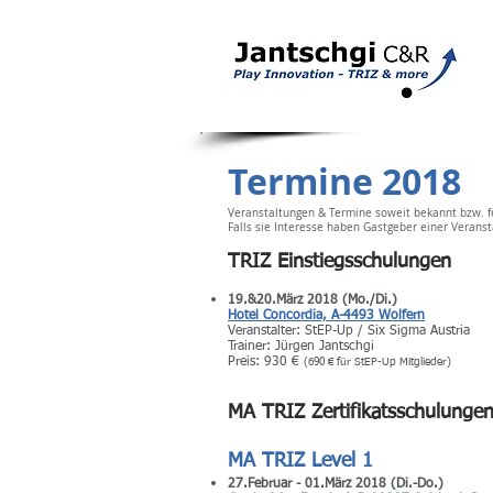
Termine 2018
Veranstaltungen & Termine soweit bekannt bzw. fe
Falls sie Interesse haben Gastgeber einer Verans
TRIZ Einstiegsschulungen
19.&20.März 2018 (Mo./Di.)
Hotel Concordia, A-4493 Wolfern
Veranstalter: StEP-Up / Six Sigma Austria
Trainer: Jürgen Jantschgi
Preis: 930 €
(690 € für StEP-Up Mitglieder)
MA TRIZ Zertifikatsschulunge
MA TRIZ Level 1
27
.Februar - 01.März 2018 (Di.-Do.)