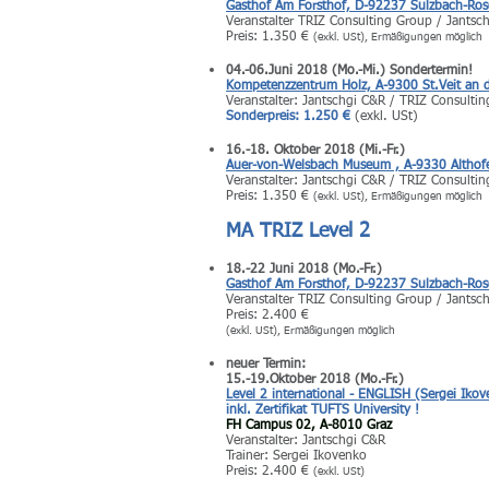
Gasthof Am Forsthof, D-92237 Sulzbach-Ro
Veranstalter TRIZ Consulting Group / Jantsc
Preis: 1.350 €
(exkl. USt), Ermäßigungen möglich
04.-06.Juni 2018 (Mo.-Mi.) Sondertermin!
Kompetenzzentrum Holz, A-9300 St.Veit an d
Veranstalter: Jantschgi C&R / TRIZ Consulti
Sonderpreis: 1.250 €
(exkl. USt)
16.-18. Oktober 2018 (Mi.-Fr.)
Auer-von-Welsbach Museum , A-9330 Althof
Veranstalter: Jantschgi C&R / TRIZ Consulti
Preis: 1.350 €
(exkl. USt), Ermäßigungen möglich
MA TRIZ Level 2
18
.-22 Juni 2018 (Mo.-Fr.)
Gasthof Am Forsthof, D-92237 Sulzbach-Ro
Veranstalter TRIZ Consulting Group / Jantsc
Preis: 2.400 €
(exkl. USt), Ermäßigungen möglich
neuer Termin:
15.-19.Oktober 2018 (Mo.-Fr.)
Level 2 international - ENGLISH (Sergei Iko
inkl. Zertifikat TUFTS University !
FH Campus 02, A-8010 Graz
Veranstalter: Jantschgi C&R
Trainer: Sergei Ikovenko
Preis: 2.400 €
(exkl. USt)