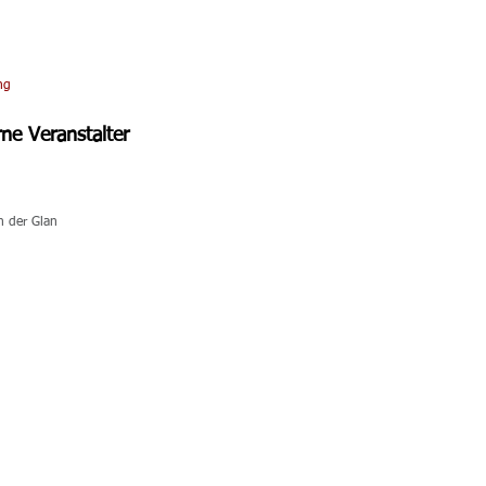
ng
rne Veranstalter
n der Glan