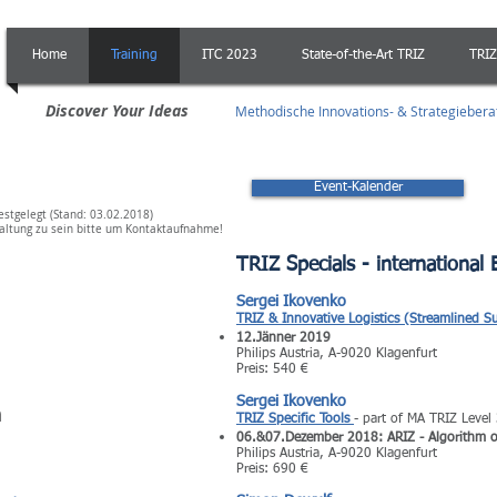
Home
Training
ITC 2023
State-of-the-Art TRIZ
TRIZ
Discover Your Ideas
Methodische Innovations- & Strategieber
Event-Kalender
stgelegt (Stand: 03.02.2018)
taltung zu sein bitte um Kontaktaufnahme!
TRIZ Specials - international 
Sergei Ikovenko
TRIZ & Innovative Logistics (Streamlined S
12.Jänner 2019
Philips Austria, A-9020 Klagenfurt
Preis: 540 €
Sergei Ikovenko
n
TRIZ Specific Tools
- part of MA TRIZ Leve
06.&07.Dezember 2018: ARIZ - Algorithm o
Philips Austria, A-9020 Klagenfurt
Preis: 690 €