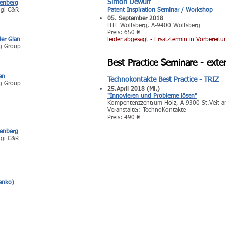
Simon Dewulf
senberg
hgi C&R
Patent Inspiration Seminar / Workshop
05. September 2018
HTL Wolfsberg, A-9400 Wolfsberg
Preis: 650 €
er Glan
leider abgesagt - Ersatztermin in Vorbereitu
ng Group
Best Practice Seminare - exte
en
Technokontakte Best Practice - TRIZ
ng Group
25.April 2018 (Mi.)
"Innovieren und Probleme lösen"
Kompentenzzentrum Holz, A-9300 St.Veit a
Veranstalter: TechnoKontakte
Preis: 490 €
senberg
hgi C&R
venko)