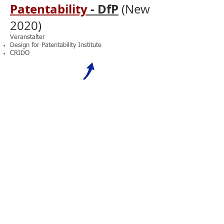
Patentability
- DfP
(New
2020)
Veranstalter
Design for Patentability Institute
CRIDO
TRIZ Spezial-Seminare
mit Internationalen
TRIZ Experten
Veranstalter
Jantschgi C&R
TRIZ Consulting Group GmbH
Geschäftsmodell-&