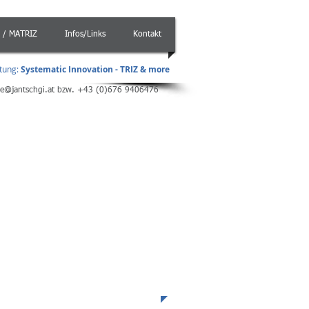
 / MATRIZ
Infos/Links
Kontakt
atung
:
Systematic Innovation -
TRIZ & more
ce@jantschgi.at
bzw. +43 (0)676 9406476
gleitung
/ Highlights