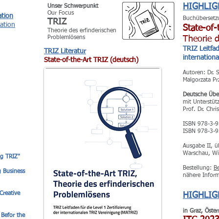
HIGHLIG
Unser Schwerpunkt
Our Focus
ation
Buchübersetz
TRIZ
vation
State-of-
Theorie des
erfinderischen
Problemlösens
Theorie d
TRIZ Leitfad
TRIZ Literatur
internation
State-of-the-Art TRIZ (deutsch)
Autoren: Dr. 
Malgorzata Pr
Deutsche Über
mit Unterstüt
Prof. Dr. Chr
ISBN 978-3-9
ISBN 978-3-9
Ausgabe II, ü
Warschau, Wi
ng TRIZ"
Bestellung:
Be
g Business
nähere Infor
Creative
HIGHLIG
in Graz, Öster
 Befor the