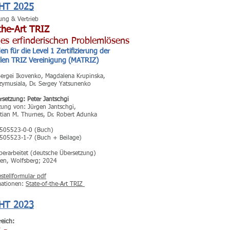
HT 2025
ung & Vertrieb
the-Art TRIZ
es erfinderischen Problemlösens
en für die Level 1 Zertifizierung der
alen TRIZ Vereinigung (MATRIZ)
Sergei Ikovenko, Magdalena Krupinska,
zymusiala, Dr. Sergey Yatsunenko
setzung: Peter Jantschgi
zung von: Jürgen Jantschgi,
istian M. Thurnes, Dr. Robert Adunka
505523-0-0 (Buch)
505523-1-7 (Buch + Beilage)
berarbeitet (deutsche Übersetzung)
en, Wolfsberg; 2024
stellformular pdf
mationen:
State-of-the-Art TRIZ
HT 2023
reich: