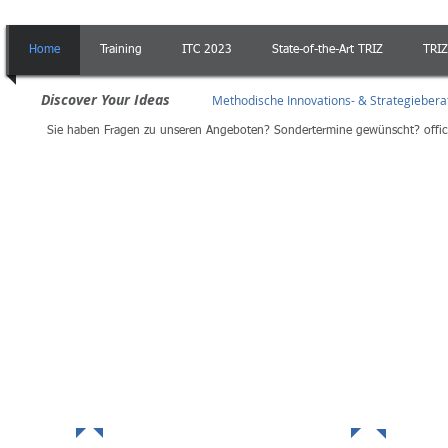
Home
Training
ITC 2023
State-of-the-Art TRIZ
TRIZ
Discover Your Ideas
Methodische Innovations- & Strategieber
Sie haben Fragen zu unseren Angeboten? Sondertermine gewünscht?
offi
n
-
Workshops
-
Projektbe
Angebote / Methoden
News 