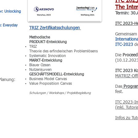
ITC 2023
The Inte
r: Unlocking
Termin: 30
ITC 2023-H
s: Everyday
TRIZ Zertifikatsschulungen
Gemeinsam 
Methodische
Internation
PRODUKT-Entwicklung
ITC-2023
d
TRIZ
Theorie des erfinderischen Problemlösens
Die
Proceed
Systematic Innovation
(10.12.2023
MARKT-Entwicklung
Blauer Ozean
Nutzenkurven
ITC 2023 K
GESCHÄFTSMODELL-Entwicklung
MATRIZ-Off
Business Model Canvas
 Planung:
Value Propositiion Canvas
Das
Progra
fest.
Schulungen / Workshops / Projektbegleitung
ITC 2023-In
(inkl. Tutor
Infos zu Tut
ITC 2023 - 