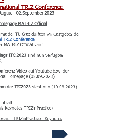
 -
rnational TRIZ Conference
.August - 02.September 2023
omepage MATRIZ Official
mit der
TU Graz
durften wir Gastgeber der
al TRIZ Conference
er
MATRIZ Official
sein!
ings ITC 2023
sind nun verfügbar
).
onferenz-Video
auf
Youtube
bzw. der
icial Homepage
(08.09.2023)
mm der ITC2023
steht nun (10.08.2023)
foblatt
ials-Keynotes-TRIZinPractice)
orials - TRIZinPractice - Keynotes
MATRIZ Official